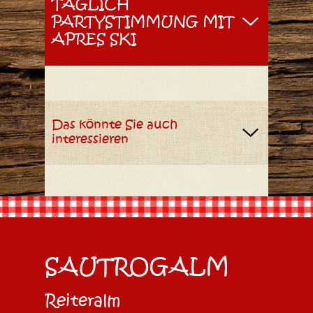
TÄGLICH
PARTYSTIMMUNG MIT
APRES SKI
Das könnte Sie auch
interessieren
SAUTROGALM
Reiteralm