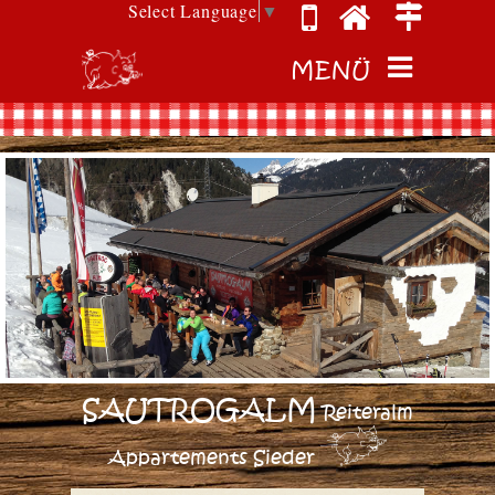
Select Language
▼
MENÜ
SAUTROGALM
Reiteralm
Appartements Sieder