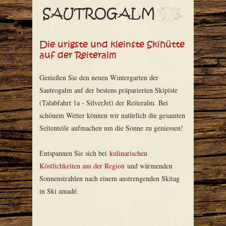
SAUTROGALM
Die urigste und kleinste Skihütte
auf der Reiteralm
Genießen Sie den neuen Wintergarten der
Sautrogalm auf der bestens präparierten Skipiste
(Talabfahrt 1a - SilverJet) der Reiteralm. Bei
schönem Wetter können wir natürlich die gesamten
Seitenteile aufmachen um die Sonne zu geniessen!
Entspannen Sie sich bei
kulinarischen
Köstlichkeiten aus der Region
und wärmenden
Sonnenstrahlen nach einem anstrengenden Skitag
in Ski amadé.