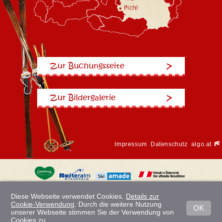
Zur Buchungsseite
Zur Bildergalerie
Impressum
Datenschutz
algo.at
Diese Webseite verwendet Cookies.
Details zur
Cookie-Verwendung
. Durch die weitere Nutzung
Nach oben
OK
unserer Webseite stimmen Sie der Verwendung von
Cookies zu.